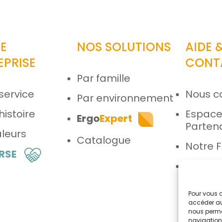
E
NOS SOLUTIONS
AIDE 
EPRISE
CONT
Par famille
service
Nous c
Par environnement
histoire
Espac
Ergo
Expert
Parten
leurs
Catalogue
Notre 
 RSE
Espace
Pour vous o
accéder au
nous perme
navigation 