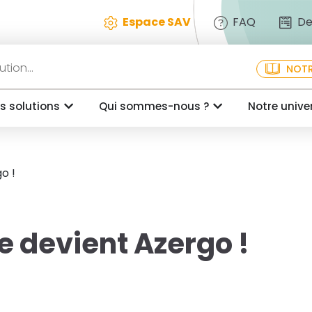
Espace SAV
FAQ
De
NOTR
s solutions
Qui sommes-nous ?
Notre unive
o !
 devient Azergo !