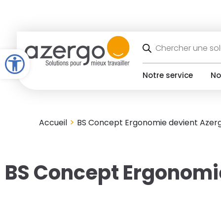
Skip
to
content
Recherche
de
Open toolbar
produits
Notre service
No
>
Accueil
BS Concept Ergonomie devient Azerg
BS Concept Ergonomie