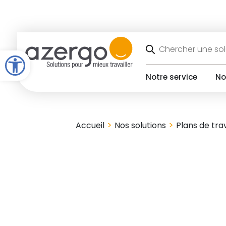
Skip
to
content
Recherche
de
Open toolbar
produits
Notre service
No
>
>
Accueil
Nos solutions
Plans de trav