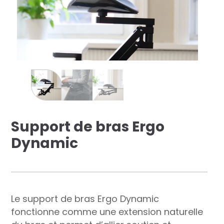
res solutions...
Seconde Vie
ique Azergo
Training
ert
Support de bras Ergo
catalogue
Dynamic
Le
support
de
bras
Ergo
Dynamic
fonctionne
comme
une
extension
naturelle