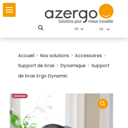
Skip
ur
ur
to
content
lutions par
istoire
FR
nnements
leurs
 carte interactive
>
>
>
Accueil
Nos solutions
Accessoires
RSE
utions par famille
>
>
Support de bras
Dynamique
Support
de bras Ergo Dynamic
 travail
ires
les familles