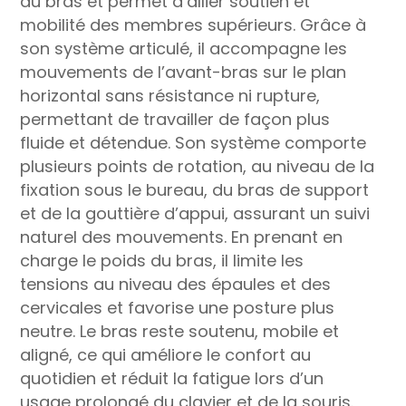
du
bras
et
permet
d’allier
soutien
et
mobilité
des
membres
supérieurs.
Grâce
à
son
système
articulé,
il
accompagne
les
mouvements
de
l’avant-
bras
sur
le
plan
horizontal
sans
résistance
ni
rupture,
permettant
de
travailler
de
façon
plus
fluide
et
détendue.
Son
système
comporte
plusieurs
points
de
rotation,
au
niveau
de
la
fixation
sous
le
bureau,
du
bras
de
support
et
de
la
gouttière
d’appui,
assurant
un
suivi
naturel
des
mouvements.
En
prenant
en
charge
le
poids
du
bras,
il
limite
les
tensions
au
niveau
des
épaules
et
des
cervicales
et
favorise
une
posture
plus
neutre.
Le
bras
reste
soutenu,
mobile
et
aligné,
ce
qui
améliore
le
confort
au
quotidien
et
réduit
la
fatigue
lors
d’un
usage
prolongé
du
clavier
et
de
la
souris.