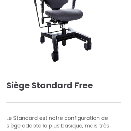
res solutions...
Seconde Vie
ique Azergo
Training
ert
catalogue
Siège Standard Free
Le Standard est notre configuration de
siège adapté la plus basique, mais très