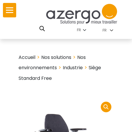
Skip
ur
ur
to
content
lutions par
istoire
FR
nnements
leurs
 carte interactive
>
>
Accueil
Nos solutions
Nos
RSE
utions par famille
>
>
environnements
Industrie
Siège
Standard Free
 travail
ires
les familles