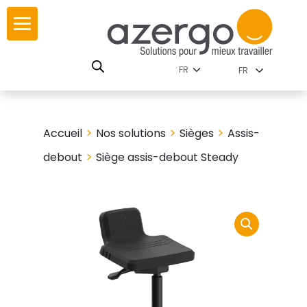
Skip
ur
ur
to
content
lutions par
istoire
FR
nnements
leurs
 carte interactive
>
>
>
Accueil
Nos solutions
Sièges
Assis-
RSE
utions par famille
>
debout
Siège assis-debout Steady
 travail
ires
les familles