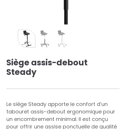
res solutions...
Seconde Vie
ique Azergo
Training
ert
Siège assis-debout
Steady
catalogue
Le siège Steady apporte le confort d’un
tabouret assis-debout ergonomique pour
un encombrement minimal. Il est conçu
pour offrir une assise ponctuelle de qualité