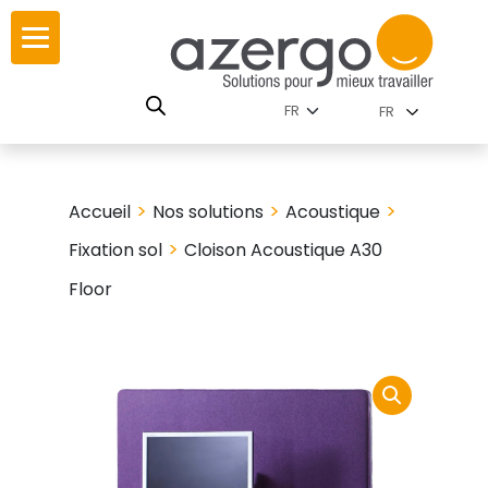
Skip
ur
ur
to
content
lutions par
istoire
FR
nnements
leurs
 carte interactive
>
>
>
Accueil
Nos solutions
Acoustique
RSE
utions par famille
>
Fixation sol
Cloison Acoustique A30
Floor
 travail
ires
les familles