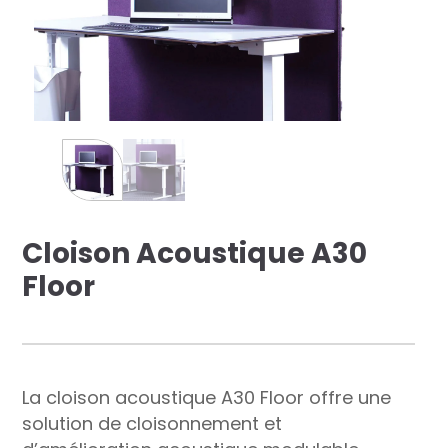
res solutions...
Seconde Vie
ique Azergo
Training
ert
Cloison Acoustique A30
catalogue
Floor
La cloison acoustique A30 Floor offre une
solution de cloisonnement et