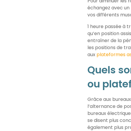
Pour diminuer les ri
échangez avec un c
vos différents musc
1 heure passée à tr
qu’en position ass
entraîner de la péni
les positions de t
aux
plateformes a
Quels so
ou plate
Grâce aux bureaux 
l’alternance de pos
bureaux électrique
se disent plus conc
également plus prod