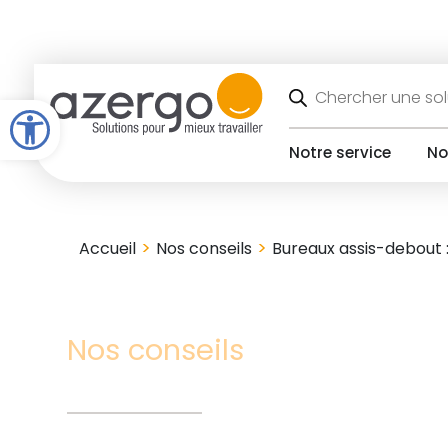
Skip
to
content
Recherche
de
Open toolbar
produits
Notre service
No
>
>
Accueil
Nos conseils
Bureaux assis-debout : 
Nos conseils