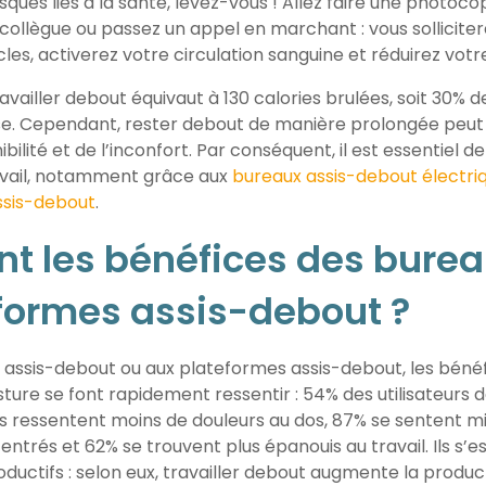
sques liés à la santé, levez-vous ! Allez faire une photocop
ollègue ou passez un appel en marchant : vous sollicitere
les, activerez votre circulation sanguine et réduirez votre
availler debout équivaut à 130 calories brulées, soit 30% d
ise. Cependant, rester debout de manière prolongée peut
bilité et de l’inconfort. Par conséquent, il est essentiel de
ravail, notamment grâce aux
bureaux assis-debout électri
ssis-debout
.
nt les bénéfices des bure
formes assis-debout ?
assis-debout ou aux plateformes assis-debout, les béné
ture se font rapidement ressentir : 54% des utilisateurs 
s ressentent moins de douleurs au dos, 87% se sentent mi
entrés et 62% se trouvent plus épanouis au travail. Ils s’e
uctifs : selon eux, travailler debout augmente la product