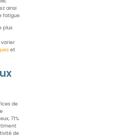
ie,
z ainsi
 fatigue.
e plus
 varier
ques
et
aux
fices de
de
eux, 71%
stiment
ivité de