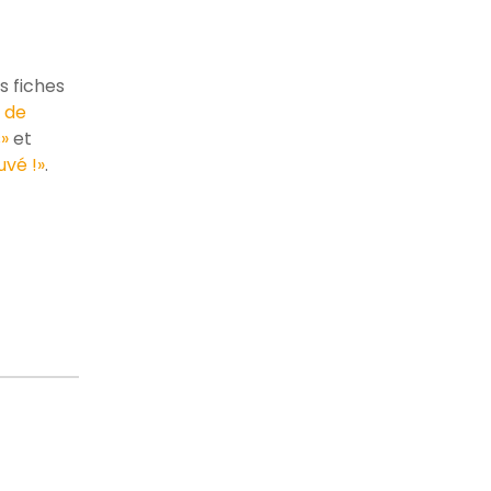
s fiches
 de
»
et
uvé !»
.