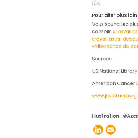
10%.
Pour aller plus loin
Vous souhaitez plus
conseils
«Travaille
travail assis-debou
«Alternance de post
Sources :
US National Library
American Cancer S
www.juststand.org
Illustration :
©Azer
LinkedI
Emai