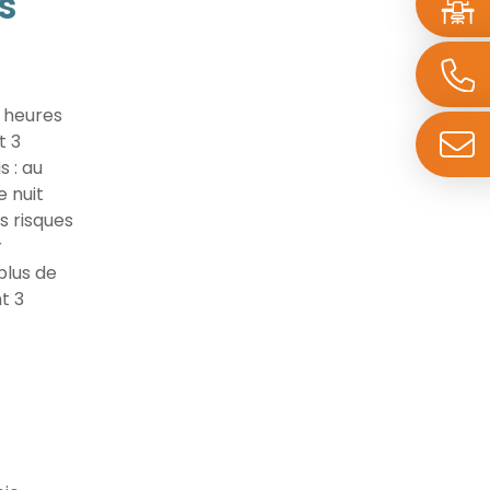
s
 heures
t 3
 : au
 nuit
s risques
r
plus de
t 3