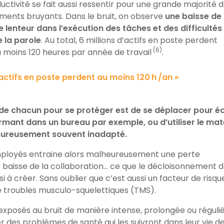
ctivité se fait aussi ressentir pour une grande majorité d
ments bruyants. Dans le bruit, on observe
une baisse de 
 lenteur dans l’exécution des tâches et des difficultés
 la parole
. Au total, 6 millions d’actifs en poste perdent
(6)
u moins 120 heures par année de travail
.
actifs en poste
perdent au moins 120 h /an
»
l de chacun pour se protéger est de se déplacer pour 
ermant dans un bureau par exemple, ou d’utiliser le maté
eureusement souvent inadapté.
mployés entraine alors malheureusement une perte
e baisse de la collaboration… ce que le décloisonnement 
i à créer. Sans oublier que c’est aussi un
facteur de risqu
 troubles musculo-
squelettiques (TMS).
t exposés au bruit de manière intense, prolongée ou régulièr
 des problèmes de santé qui les suivront dans leur vie de