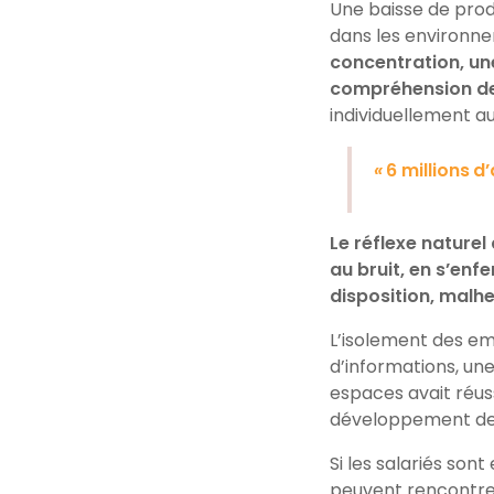
Une baisse de produ
dans les environne
concentration, une
compréhension de
individuellement a
«
6 m
illions
d’
Le réflexe nature
au bruit, en s’enf
disposition, malh
L’isolement des e
d’informations, un
espaces avait réuss
développement de
Si les salariés son
peuvent rencontrer