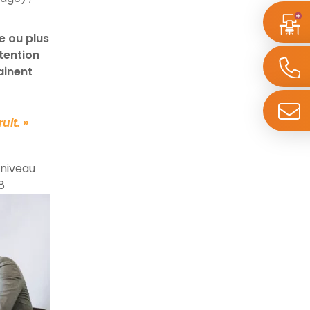
le ou plus
tention
ainent
uit. »
 niveau
8