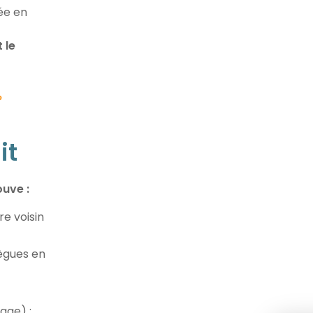
ée en
 le
»
it
ouve :
re voisin
lègues en
age) ;