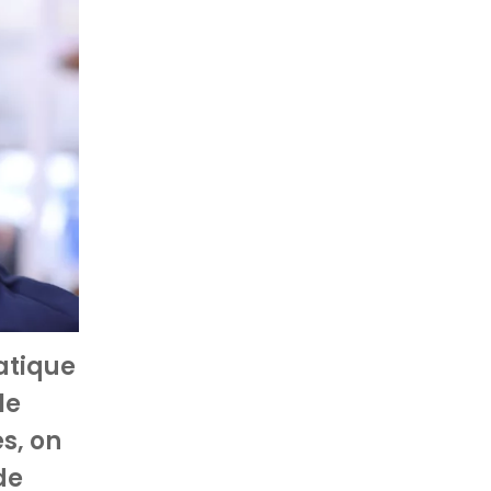
atique
le
s, on
de