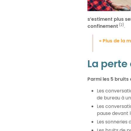
s’estiment plus se
(2)
confinement
.
« Plus de la 
La perte
Parmi les 5 bruit
Les conversatio
de bureau à un 
Les conversati
pause devant l
Les sonneries 
Les bruits de p