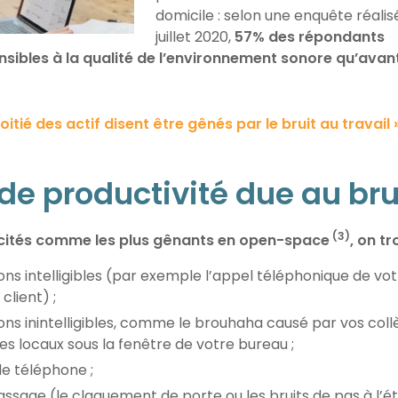
domicile : selon une enquête réalis
juillet 2020,
57% des répondants
nsibles à la qualité de
l’environnement sonore qu’avant
moitié
des actif disent être
gênés par le bruit au travail 
 de productivité due au bru
(3)
s cités comme les plus gênants en open-space
, on tr
ns intelligibles (par exemple l’appel téléphonique de vot
client) ;
ons inintelligibles, comme le brouhaha causé par vos col
es locaux sous la fenêtre de votre bureau ;
de téléphone ;
assage (le claquement de porte ou les bruits de pas à l’ét