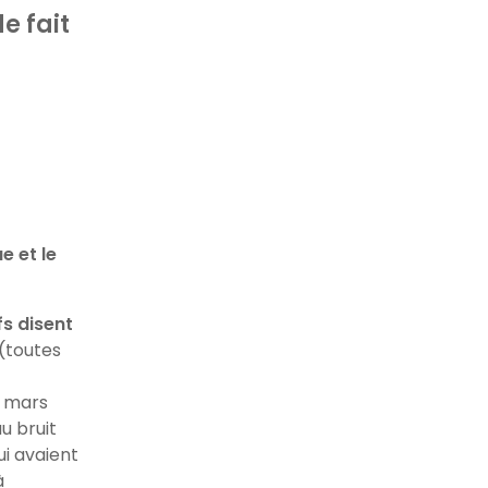
e fait
e et le
fs disent
(toutes
e mars
u bruit
i avaient
à