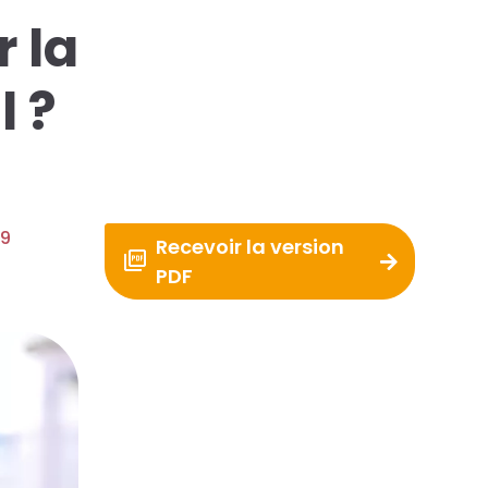
r la
l ?
9
Recevoir la version
PDF