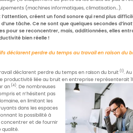
quipements (machines informatiques, climatisation…).
 l’attention, créent un fond sonore qui rend plus diffici
n d’une tâche. Ce ne sont que quelques secondes d’inat
s pour se reconcentrer, mais, additionnées, elles entr
uctivité bien réelle !
ifs déclarent perdre du temps au travail en raison du br
(1)
ravail déclarent
perdre du temps en raison du bruit
.
Au
de productivité liée au bruit en entreprise représenterait 1
(4)
r an
. De nombreuses
compris et n’hésitent pas
domaine, en limitant les
ruyants dans les espaces
onnant la possibilité à
se concentrer et
de fournir
 qualité.