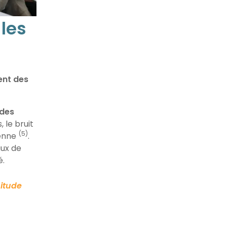
 les
ent des
 des
 le bruit
(5)
ienne
.
aux de
é.
situde