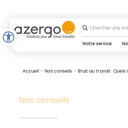
Skip
to
content
Recherche
de
Open toolbar
produits
Notre service
No
>
>
Accueil
Nos conseils
Bruit au travail : Quel
Nos conseils