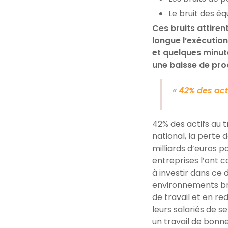
Le bruit des é
Ces bruits attirent
longue l’exécutio
et quelques minute
une baisse de prod
« 42% des act
42% des actifs au t
national, la perte 
milliards
d’euros
pa
entre
prises l’ont 
à investir dans ce 
environnements
b
de travail
et en red
leurs salariés de 
un travail de bonne