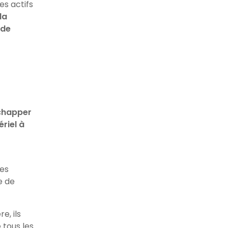
es actifs
la
 de
échapper
riel à
des
e de
e, ils
 tous les