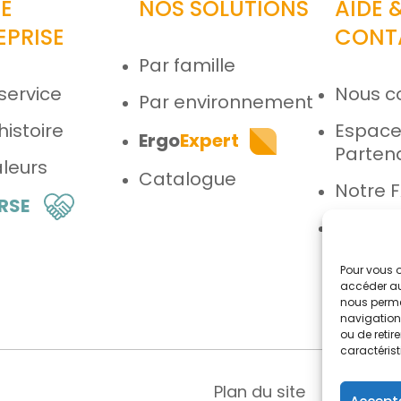
E
NOS SOLUTIONS
AIDE 
EPRISE
CONT
Par famille
service
Nous c
Par environnement
histoire
Espac
Ergo
Expert
Parten
leurs
Catalogue
Notre 
 RSE
Espace
Pour vous o
accéder au
nous perme
navigation 
ou de reti
caractérist
Plan du site
Menti