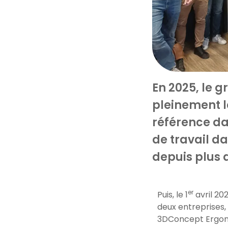
En 2025, le 
pleinement l
référence d
de travail d
depuis plus 
er
Puis, le 1
avril 20
deux entreprises, 
3DConcept Ergono