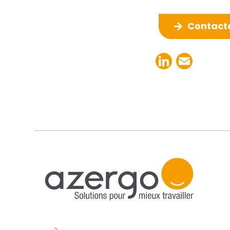
Contacte
LinkedI
Emai