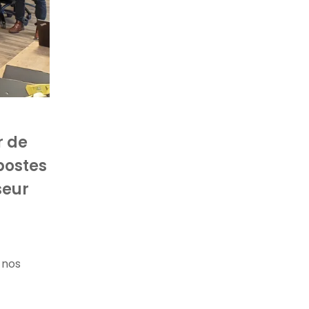
r de
postes
seur
 nos