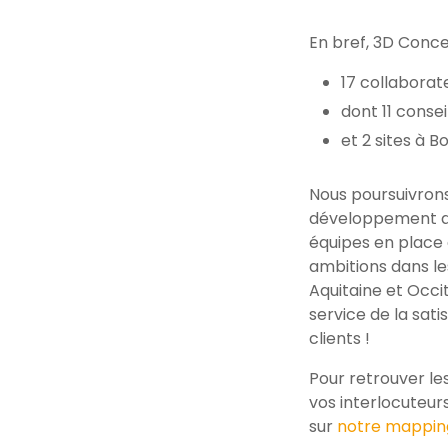
En bref, 3D Concep
17 collaborat
dont 11 conseil
et 2 sites à B
Nous poursuivrons 
développement de 
équipes en place 
ambitions dans le
Aquitaine et Occit
service de la sati
clients !
Pour retrouver l
vos interlocuteur
sur
notre mapping