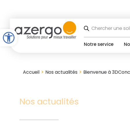
Skip
to
content
Recherche
de
Open toolbar
produits
Notre service
No
>
>
Accueil
Nos actualités
Bienvenue à 3DConc
Nos actualités