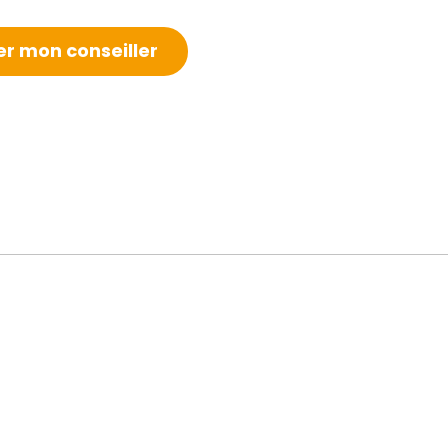
r mon conseiller
n
l