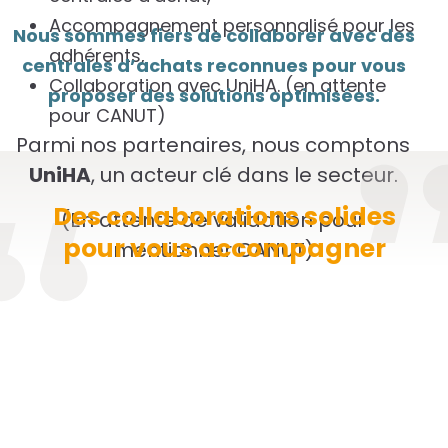
Accompagnement personnalisé pour les
Nous sommes fiers de collaborer avec des
adhérents,
centrales d’achats reconnues pour vous
Collaboration avec UniHA. (en attente
proposer des solutions optimisées.
pour CANUT)
Parmi nos partenaires, nous comptons
UniHA
, un acteur clé dans le secteur.
Des collaborations solides
(En attente de validation pour
pour vous accompagner
mentionner CANUT)