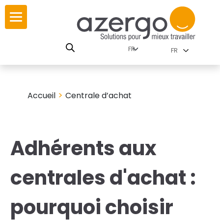
Skip
ur
ur
to
content
lutions par
istoire
FR
nnements
leurs
 carte interactive
>
Accueil
Centrale d’achat
RSE
utions par famille
Adhérents aux
 travail
centrales d'achat :
ires
pourquoi choisir
les familles