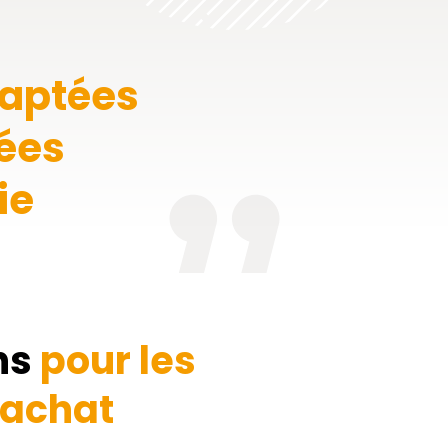
daptées
cées
ie
ns
pour les
'achat