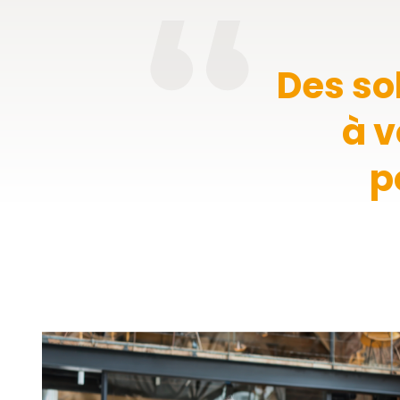
Des so
à v
p