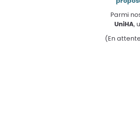
propose
Parmi no
UniHA
,
(En attent