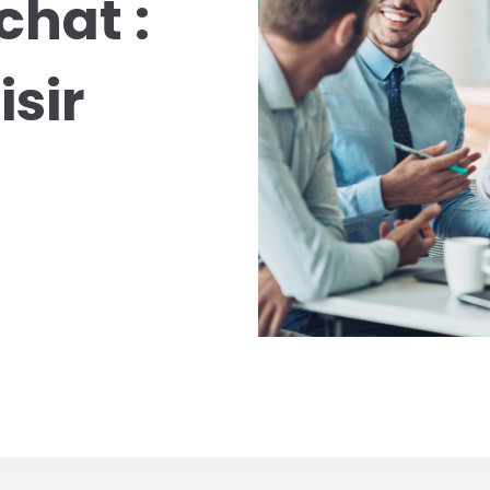
chat :
isir