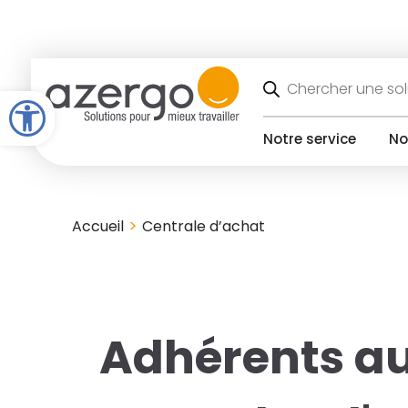
Skip
to
content
Recherche
de
Open toolbar
produits
Notre service
No
>
Accueil
Centrale d’achat
Adhérents a