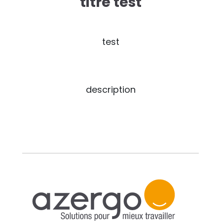
titre test
res solutions...
Seconde Vie
test
ique Azergo
Training
description
ert
catalogue