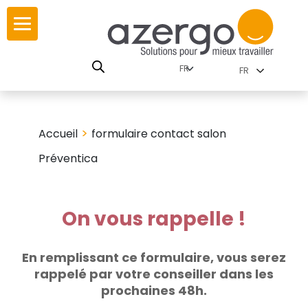
Skip
ur
ur
to
content
lutions par
istoire
FR
nnements
leurs
 carte interactive
>
Accueil
formulaire contact salon
RSE
utions par famille
Préventica
On vous rappelle !
 travail
ires
En remplissant ce formulaire, vous serez
rappelé par votre conseiller dans les
les familles
prochaines 48h.