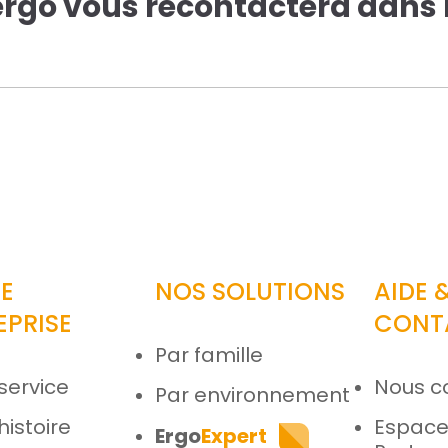
ergo vous recontactera dans l
E
NOS SOLUTIONS
AIDE 
EPRISE
CONT
Par famille
service
Nous c
Par environnement
histoire
Espac
Ergo
Expert