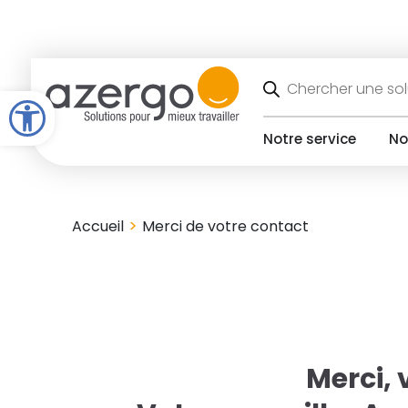
Skip
to
content
Recherche
de
Open toolbar
produits
Notre service
No
>
Accueil
Merci de votre contact
Merci, 