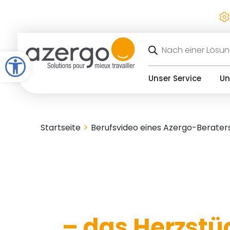
Zum
Inhalt
springen
Produktsuche
Symbolleiste öffnen
Unser Service
Un
>
Startseite
Berufsvideo eines Azergo-Berater
– das Herzstüc