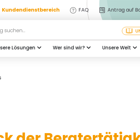
Kundendienstbereich
FAQ
Antrag auf 
U
sere Lösungen
Wer sind wir?
Unsere Welt
s
k der Beratertätigk