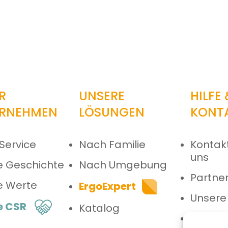
R
UNSERE
HILFE
RNEHMEN
LÖSUNGEN
KONT
Service
Nach Familie
Kontakt
uns
e Geschichte
Nach Umgebung
Partne
e Werte
ErgoExpert
Unsere
e CSR
Katalog
Kunden